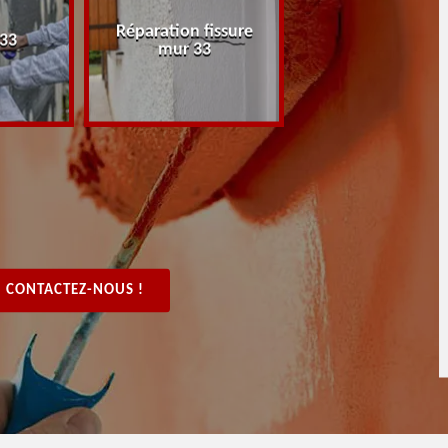
Réparation fissure
Peintre rénovat
 33
mur 33
boiserie, bois 3
CONTACTEZ-NOUS !