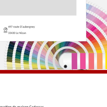
497 route D'aubergney
33430 Le Nizan