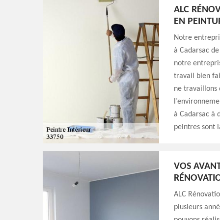
ALC RÉNOV
EN PEINTUR
Notre entrepr
à Cadarsac de 
notre entrepris
travail bien f
ne travaillons
l’environnemen
à Cadarsac à d
peintres sont l
VOS AVANT
RÉNOVATIO
ALC Rénovation
plusieurs anné