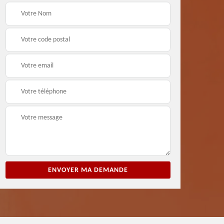
ion
Entreprise de peinture
Peintre et peinture de
3
33
façade 33