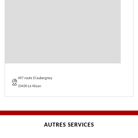
497 route D'aubergney
33430 Le Nizan
AUTRES SERVICES