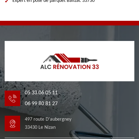
Expert en pose de parquet Balizac 33730
05 33 06 05 11
06 99 80 81 27
497 route D'aubergney
33430 Le Nizan