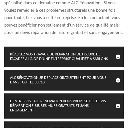
spécialisé dans ce domaine comme ALC Rénovation . Si vous
voulez remédier à ces problèmes structurels une bonne fois
pour toute, fiez vous à cette entreprise. En lui contactant, vous
pouvez bénéficier non seulement d’un service de qualité mais
aussi un devis réparation de fissure gratuit et sans engagement.
RÉALISEZ VOS TRAVAUX DE RÉPARATION DE FISSURE DE
FAÇADES À L’AIDE D’UNE ENTREPRISE QUALIFIÉE À SABLONS
ALC RÉNOVATION SE DÉPLACE GRATUITEMENT POUR VOUS
DANS TOUT LE 33910
L’ENTREPRISE ALC RÉNOVATION VOUS PROPOSE DES DEVIS
RÉPARATION FISSURES MURS GRATUITS ET SANS
ENGAGEMENT