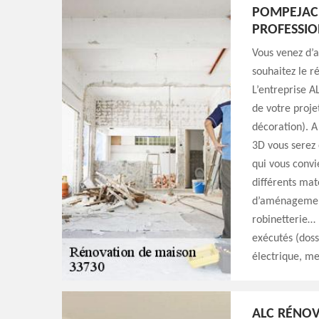
POMPEJAC 
PROFESSIO
Vous venez d’
souhaitez le r
L’entreprise A
de votre proje
décoration). A
3D vous serez 
qui vous convi
différents mat
d’aménagement 
robinetterie… U
exécutés (doss
électrique, me
ALC RÉNO