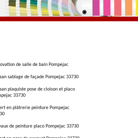
ovation de salle de bain Pompejac
isan sablage de façade Pompejac 33730
isan plaquiste pose de cloison et placo
pejac 33730
ert en plâtrerie peinture Pompejac
30
vaux de peinture placo Pompejac 33730