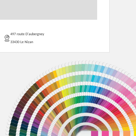
497 route D'aubergney
33430 Le Nizan