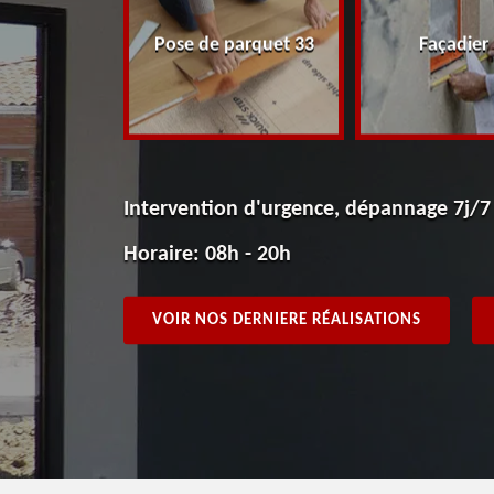
peintre 33
Pose de parquet 33
Façadier
Intervention d'urgence, dépannage 7j/7
Horaire: 08h - 20h
VOIR NOS DERNIERE RÉALISATIONS