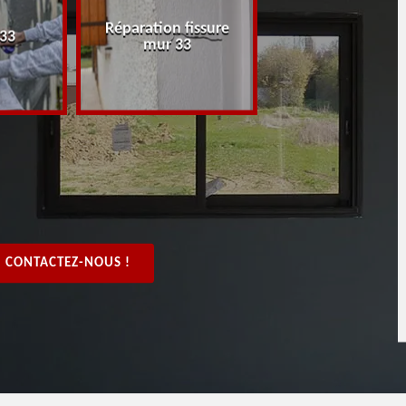
Réparation fissure
Peintre rénovat
 33
mur 33
boiserie, bois 3
CONTACTEZ-NOUS !