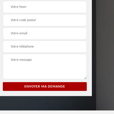
ion
Entreprise de peinture
Peintre et peinture de
3
33
façade 33