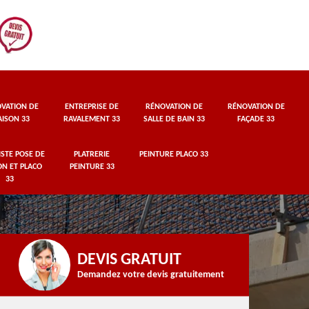
VATION DE
ENTREPRISE DE
RÉNOVATION DE
RÉNOVATION DE
ISON 33
RAVALEMENT 33
SALLE DE BAIN 33
FAÇADE 33
STE POSE DE
PLATRERIE
PEINTURE PLACO 33
ON ET PLACO
PEINTURE 33
33
DEVIS GRATUIT
Demandez votre devis gratuitement