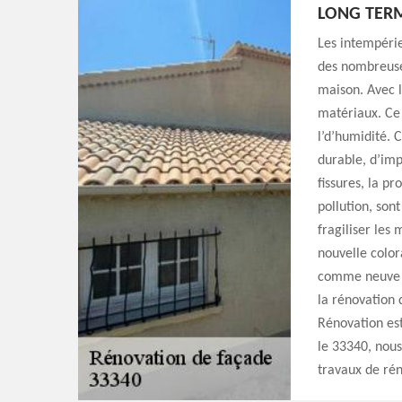
LONG TER
Les intempérie
des nombreuses
maison. Avec le
matériaux. Ce
l’d’humidité. 
durable, d’imp
fissures, la p
pollution, sont
fragiliser les
nouvelle color
comme neuve et
la rénovation 
Rénovation est
le 33340, nous
travaux de rén