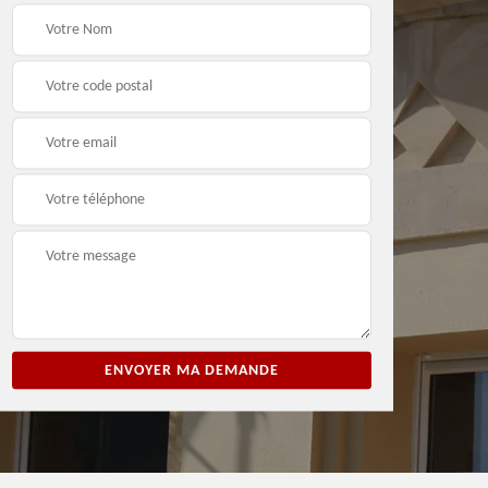
ion
Entreprise de peinture
Peintre et peinture de
3
33
façade 33