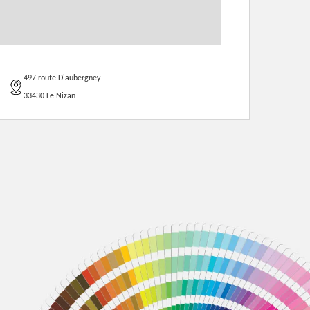
497 route D'aubergney
33430 Le Nizan