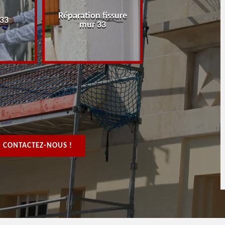
Réparation fissure
Peintre rénovat
 33
mur 33
boiserie, bois 3
CONTACTEZ-NOUS !