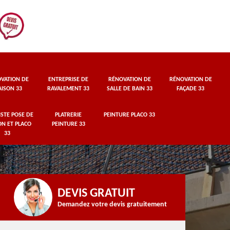
VATION DE
ENTREPRISE DE
RÉNOVATION DE
RÉNOVATION DE
ISON 33
RAVALEMENT 33
SALLE DE BAIN 33
FAÇADE 33
STE POSE DE
PLATRERIE
PEINTURE PLACO 33
ON ET PLACO
PEINTURE 33
33
DEVIS GRATUIT
Demandez votre devis gratuitement