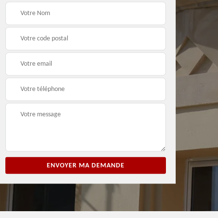
ion
Entreprise de peinture
Peintre et peinture de
3
33
façade 33