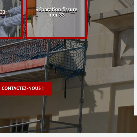
Réparation fissure
Peintre rénovat
 33
mur 33
boiserie, bois 3
CONTACTEZ-NOUS !