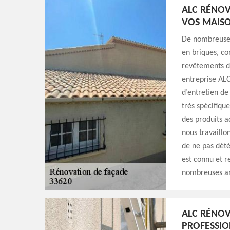
ALC RÉNOV
VOS MAISO
De nombreuses
en briques, c
revêtements de
entreprise ALC
d’entretien de
très spécifiqu
des produits a
nous travaillo
de ne pas dété
est connu et r
nombreuses a
ALC RÉNOV
PROFESSIO