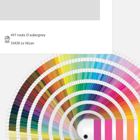
497 route D'aubergney
33430 Le Nizan