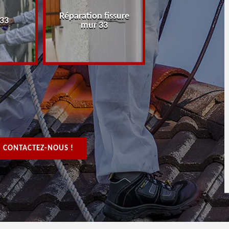
Réparation fissure
Peintre rénovat
 33
mur 33
boiserie, bois 3
CONTACTEZ-NOUS !