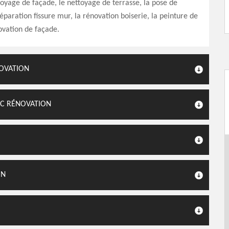
toyage de façade, le nettoyage de terrasse, la pose de
réparation fissure mur, la rénovation boiserie, la peinture de
ovation de façade.
NOVATION
LC RÉNOVATION
ON