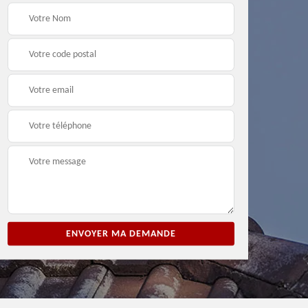
ion
Entreprise de peinture
Peintre et peinture de
3
33
façade 33