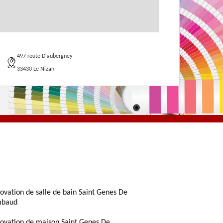
497 route D'aubergney
33430 Le Nizan
ovation de salle de bain Saint Genes De
mbaud
ovation de maison Saint Genes De