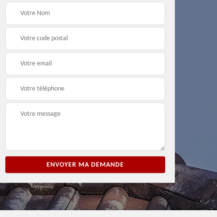
ion
Entreprise de peinture
Peintre et peinture de
3
33
façade 33