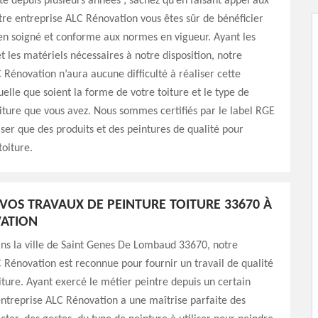
ité depuis plusieurs années ; sachez qu’en faisant appel aux
tre entreprise ALC Rénovation vous êtes sûr de bénéficier
ien soigné et conforme aux normes en vigueur. Ayant les
 les matériels nécessaires à notre disposition, notre
 Rénovation n’aura aucune difficulté à réaliser cette
uelle que soient la forme de votre toiture et le type de
ture que vous avez. Nous sommes certifiés par le label RGE
liser que des produits et des peintures de qualité pour
toiture.
VOS TRAVAUX DE PEINTURE TOITURE 33670 À
VATION
ns la ville de Saint Genes De Lombaud 33670, notre
 Rénovation est reconnue pour fournir un travail de qualité
iture. Ayant exercé le métier peintre depuis un certain
ntreprise ALC Rénovation a une maîtrise parfaite des