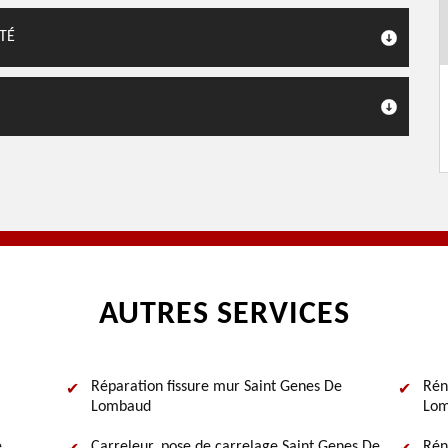
TÉ
AUTRES SERVICES
Réparation fissure mur Saint Genes De
Rén
Lombaud
Lo
e
Carreleur, pose de carrelage Saint Genes De
Rén