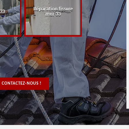
Réparation fissure
Peintre rénovat
 33
mur 33
boiserie, bois 3
CONTACTEZ-NOUS !