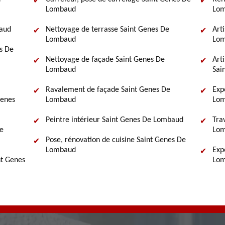
Lombaud
Lo
baud
Nettoyage de terrasse Saint Genes De
Art
Lombaud
Lom
s De
Nettoyage de façade Saint Genes De
Art
Lombaud
Sai
Ravalement de façade Saint Genes De
Exp
Genes
Lombaud
Lom
Peintre intérieur Saint Genes De Lombaud
Tra
De
Lom
Pose, rénovation de cuisine Saint Genes De
Lombaud
Exp
nt Genes
Lom