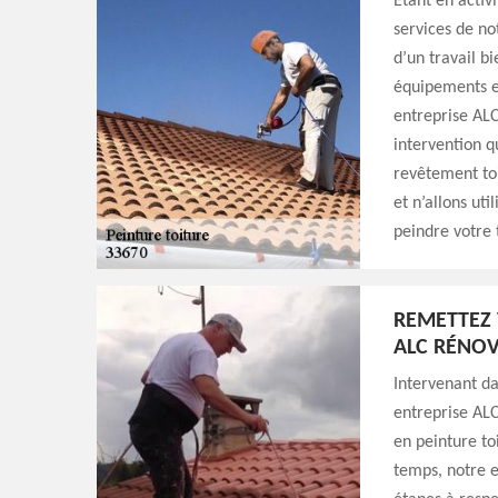
Étant en activ
services de no
d’un travail b
équipements et
entreprise ALC
intervention q
revêtement toi
et n’allons uti
peindre votre 
REMETTEZ 
ALC RÉNO
Intervenant da
entreprise ALC
en peinture to
temps, notre e