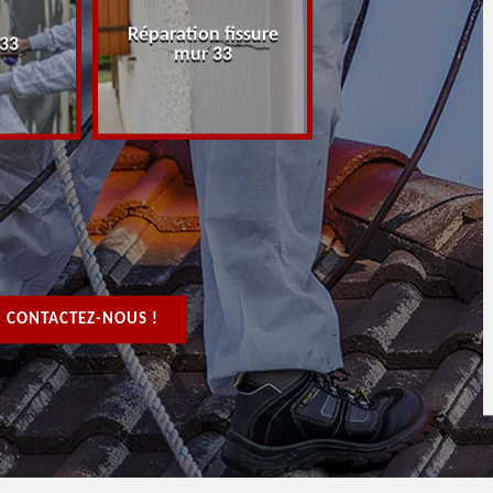
Réparation fissure
Peintre rénovat
 33
mur 33
boiserie, bois 3
CONTACTEZ-NOUS !