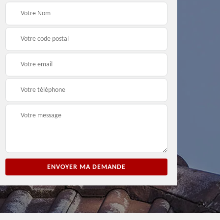
ion
Entreprise de peinture
Peintre et peinture de
3
33
façade 33