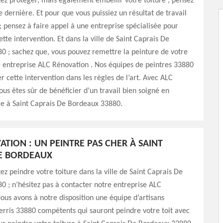
tez protéger, mais également embellir votre toiture ; pensez
e dernière. Et pour que vous puissiez un résultat de travail
; pensez à faire appel à une entreprise spécialisée pour
ette intervention. Et dans la ville de Saint Caprais De
 ; sachez que, vous pouvez remettre la peinture de votre
e entreprise ALC Rénovation . Nos équipes de peintres 33880
er cette intervention dans les règles de l’art. Avec ALC
ous êtes sûr de bénéficier d’un travail bien soigné en
re à Saint Caprais De Bordeaux 33880.
ATION : UN PEINTRE PAS CHER À SAINT
E BORDEAUX
tez peindre votre toiture dans la ville de Saint Caprais De
 ; n’hésitez pas à contacter notre entreprise ALC
ous avons à notre disposition une équipe d’artisans
rris 33880 compétents qui sauront peindre votre toit avec