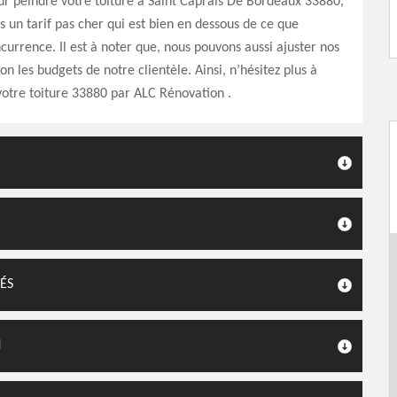
ur peindre votre toiture à Saint Caprais De Bordeaux 33880,
 un tarif pas cher qui est bien en dessous de ce que
currence. Il est à noter que, nous pouvons aussi ajuster nos
on les budgets de notre clientèle. Ainsi, n’hésitez plus à
votre toiture 33880 par ALC Rénovation .
ÉS
N