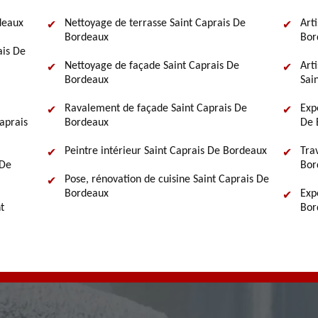
deaux
Nettoyage de terrasse Saint Caprais De
Art
Bordeaux
Bor
ais De
Nettoyage de façade Saint Caprais De
Art
Bordeaux
Sai
Ravalement de façade Saint Caprais De
Exp
aprais
Bordeaux
De 
Peintre intérieur Saint Caprais De Bordeaux
Tra
 De
Bor
Pose, rénovation de cuisine Saint Caprais De
Bordeaux
Exp
t
Bor