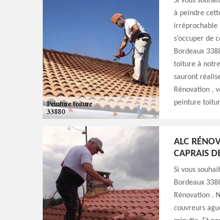
Si vous souhai
à peindre cett
irréprochable 
s’occuper de c
Bordeaux 33880
toiture à notr
sauront réalis
Rénovation , v
peinture toitu
ALC RÉNOV
CAPRAIS D
Si vous souhai
Bordeaux 33880
Rénovation . N
couvreurs ague