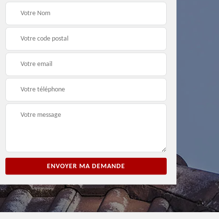
ion
Entreprise de peinture
Peintre et peinture de
3
33
façade 33