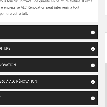
ous fournir un travail de qualité en peinture toiture. Il est à
re entreprise ALC Rénovation peut intervenir à tout
eindre votre toit.
OITURE
ÉNOVATION
360 À ALC RÉNOVATION
E