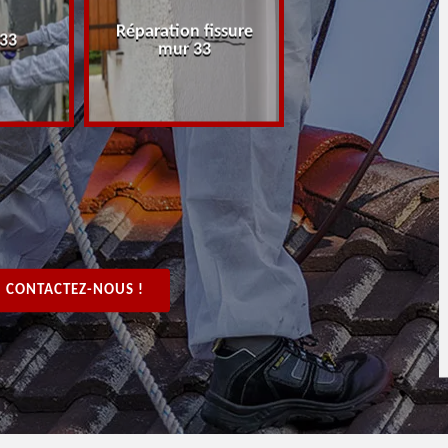
Réparation fissure
Peintre rénovat
 33
mur 33
boiserie, bois 3
CONTACTEZ-NOUS !