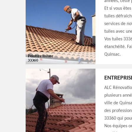
années, cette p
Et si vous ête
tuiles défraîc
services de no
tuiles avec un
Vos tuiles 333
étanchéité. Fa
Quinsac.
ENTREPRIS
ALC Rénovation
plusieurs anné
ville de Quins
des profession
33360 qui pour
Nos équipes on