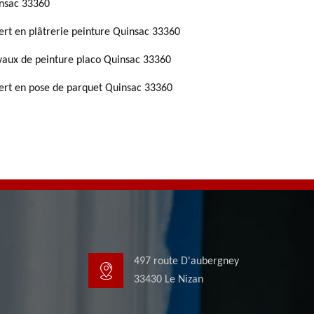
nsac 33360
ert en plâtrerie peinture Quinsac 33360
vaux de peinture placo Quinsac 33360
ert en pose de parquet Quinsac 33360
497 route D'aubergney
33430 Le Nizan