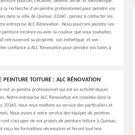
einture pourrait s’écailler, devenir terne, et inesthétique.
s à la recherche d’un peintre professionnel pour peindre vos
hies dans la ville de Quinsac 33360 ; pensez à contacter les
tre entreprise ALC Rénovation . Nous pourrons peindre vos
e peinture incolore ou avec la couleur que vous souhaitez.
60 retrouveront sa propreté, son esthétique, et son
ites confiance à ALC Rénovation pour peindre vos tuiles à
E PEINTURE TOITURE : ALC RÉNOVATION
 est un peintre professionnel qui est en activité depuis
es. Notre entreprise ALC Rénovation est installée dans la
ac 33360, nous nous mettons au service des particuliers et
nels. Nous avons à notre service des équipes de peintres
ront s’occuper de vos projets de peinture toiture à Quinsac.
t reçu les formations nécessaires et feront tout leur