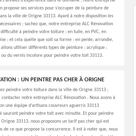
urs années d’expérience dans le domaine ; notre entreprise
 propose ses services pour s’occuper de la peinture de
dans la ville de Origne 33113. Ayant à notre disposition les
écessaires ; sachez que, notre entreprise ALC Rénovation
ifficulté à peindre votre toiture : en tuile, en PVC, en
ise ; et cela quelle que soit sa forme : en pente, arrondie,
allons utiliser différents types de peinture : acrylique ;
 ou du vernis incolore pour peindre votre toit 33113.
ATION : UN PEINTRE PAS CHER À ORIGNE
tez peindre votre toiture dans la ville de Origne 33113 ;
à contacter notre entreprise ALC Rénovation . Nous avons à
ion une équipe d’artisans couvreurs aguerris 33113
 sauront peindre votre toit avec minutie. Et pour peindre
à Origne 33113, nous proposons un tarif pas cher qui est
s de ce que propose la concurrence. Il est à noter que, nous