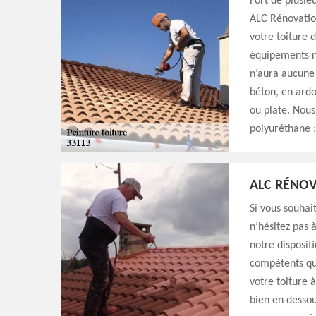
Fort de plusie
ALC Rénovation
votre toiture 
équipements n
n’aura aucune d
béton, en ardo
ou plate. Nous 
polyuréthane ;
ALC RÉNOV
Si vous souhai
n’hésitez pas 
notre disposit
compétents qui
votre toiture 
bien en dessou