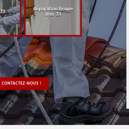
Réparation fissure
Peintre rénovat
 33
mur 33
boiserie, bois 3
CONTACTEZ-NOUS !