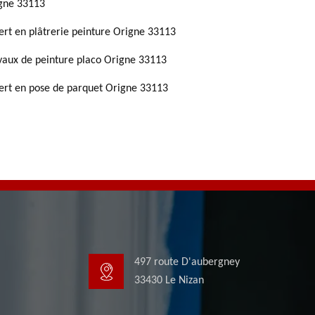
gne 33113
ert en plâtrerie peinture Origne 33113
vaux de peinture placo Origne 33113
ert en pose de parquet Origne 33113
497 route D'aubergney
33430 Le Nizan