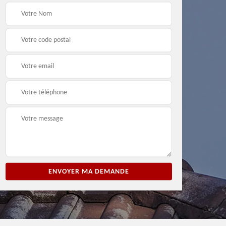
ion
Entreprise de peinture
Peintre et peinture de
3
33
façade 33