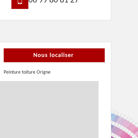
06 99 80 81 27
Nous localiser
Peinture toiture Origne