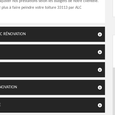
ajuster nos prestations selon les budgets de notre clientèle.
ez plus à faire peindre votre toiture 33113 par ALC
LC RÉNOVATION
ÉNOVATION
E