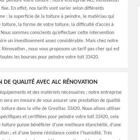
ur peindre votre toiture ; notre entreprise ALC Rénovation
 fixe. En effet, nos tarifs vont varier selon différents
e : la superficie de la toiture à peindre, le matériau qui
toiture, la forme de votre toiture, la difficulté d’accès à
c. Nous sommes conscients qu’effectuer cette intervention
aire un investissement assez considérable. Mais chez notre
 Rénovation , nous vous proposons un tarif pas cher qui est
 toutes les bourses pour peindre votre toit 33420.
N DE QUALITÉ AVEC ALC RÉNOVATION
équipements et des matériels nécessaires ; notre entreprise
n sera en mesure de vous assurer une prestation de qualité
toiture dans la ville de Grezillac 33420. Nous allons utiliser
spécifiques et certifiées pour peindre votre toit 33420, cela
 toiture puisse bénéficier d’une meilleure étanchéité, d’une
ation ; et d’une bonne résistance contre l’humidité. Très