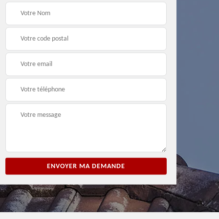
ion
Entreprise de peinture
Peintre et peinture de
3
33
façade 33