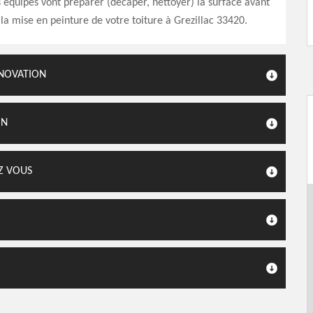
 équipes vont préparer (décaper, nettoyer) la surface avant
la mise en peinture de votre toiture à Grezillac 33420.
ÉNOVATION
ON
Z VOUS