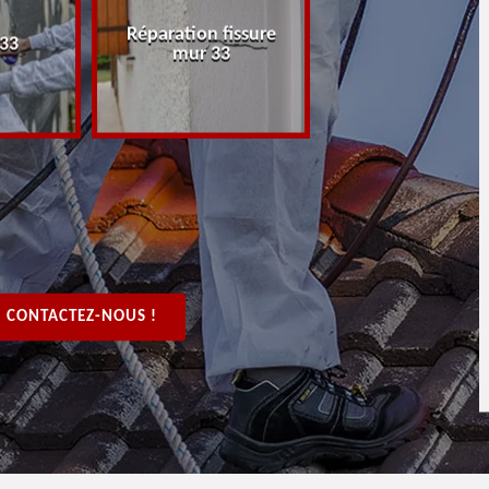
Réparation fissure
Peintre rénovat
 33
mur 33
boiserie, bois 3
CONTACTEZ-NOUS !