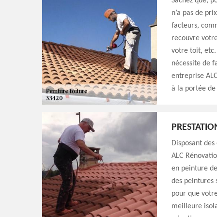
Sachez que, po
n’a pas de prix
facteurs, comm
recouvre votre 
votre toit, et
nécessite de f
entreprise ALC
à la portée de
PRESTATIO
Disposant des 
ALC Rénovatio
en peinture de 
des peintures 
pour que votre
meilleure isol