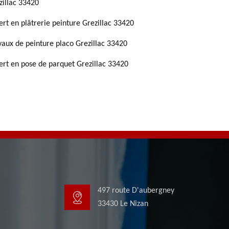
zillac 33420
ert en plâtrerie peinture Grezillac 33420
vaux de peinture placo Grezillac 33420
ert en pose de parquet Grezillac 33420
497 route D'aubergney
33430 Le Nizan