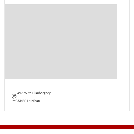
497 route D'aubergney
33430 Le Nizan