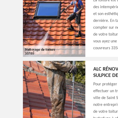
La toiture est
des intempérie
et son esthéti
dernière. En t
compter sur n
de votre toitu
vous ayez une 
couvreurs 3358
ALC RÉNOV
SULPICE D
Pour protéger 
effectuer un t
ville de Saint
notre entrepri
de votre toitu