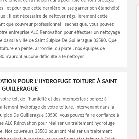
 un élément de la maison qui a pour rôle de vous protéger
s ; et pour que cette dernière puisse garder son étanchéité
que ; il est nécessaire de nettoyer régulièrement cette
ant que couvreur professionnel ; sachez que, vous pouvez
otre entreprise ALC Rénovation pour effectuer un nettoyage
re dans la ville de Saint Sulpice De Guillerague 33580. Que
toiture en pente, arrondie, ou plate ; nos équipes de
0 n’auront aucune difficulté à le nettoyer.
ATION POUR L’HYDROFUGE TOITURE À SAINT
E GUILLERAGUE
votre toit de l’humidité et des intempéries ; pensez à
raitement hydrofuge de votre toiture. Intervenant dans la
 Sulpice De Guillerague 33580, vous pouvez faire confiance à
se ALC Rénovation pour réaliser un traitement hydrofuge
re. Nos couvreurs 33580 pourront réaliser un traitement