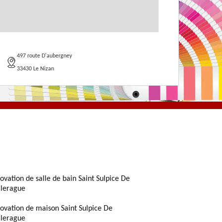
497 route D'aubergney
33430 Le Nizan
ovation de salle de bain Saint Sulpice De
llerague
ovation de maison Saint Sulpice De
llerague