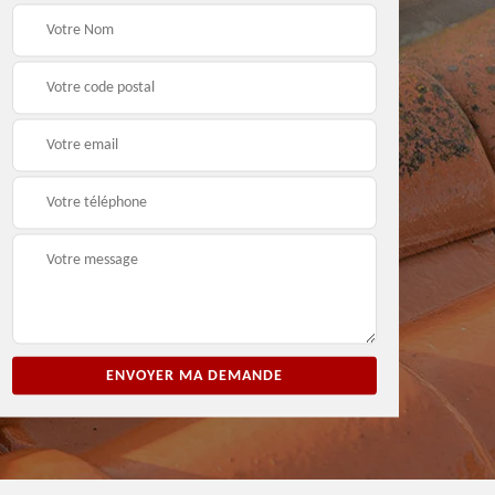
ion
Entreprise de peinture
Peintre et peinture de
3
33
façade 33