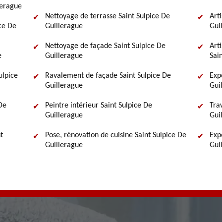
lerague
Nettoyage de terrasse Saint Sulpice De
Art
ce De
Guillerague
Gui
Nettoyage de façade Saint Sulpice De
Art
e
Guillerague
Sai
ulpice
Ravalement de façade Saint Sulpice De
Exp
Guillerague
Gui
De
Peintre intérieur Saint Sulpice De
Tra
Guillerague
Gui
t
Pose, rénovation de cuisine Saint Sulpice De
Exp
Guillerague
Gui