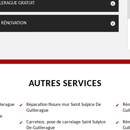
LLERAGUE GRATUIT
C RÉNOVATION
AUTRES SERVICES
llerague
Réparation fissure mur Saint Sulpice De
Rén
Guillerague
Gui
De
Carreleur, pose de carrelage Saint Sulpice
Rén
De Guillerague
Gui