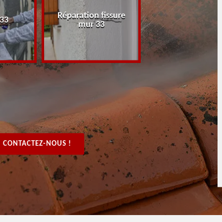
Réparation fissure
Peintre rénovat
 33
mur 33
boiserie, bois 3
CONTACTEZ-NOUS !