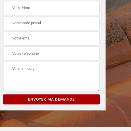
ion
Entreprise de peinture
Peintre et peinture de
3
33
façade 33