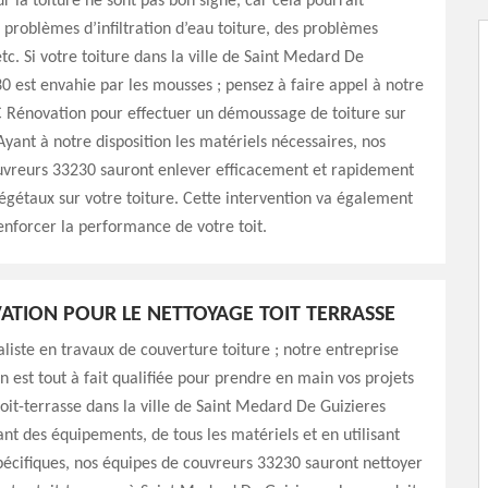
r la toiture ne sont pas bon signe, car cela pourrait
problèmes d’infiltration d’eau toiture, des problèmes
etc. Si votre toiture dans la ville de Saint Medard De
0 est envahie par les mousses ; pensez à faire appel à notre
C Rénovation pour effectuer un démoussage de toiture sur
 Ayant à notre disposition les matériels nécessaires, nos
uvreurs 33230 sauront enlever efficacement et rapidement
végétaux sur votre toiture. Cette intervention va également
enforcer la performance de votre toit.
ATION POUR LE NETTOYAGE TOIT TERRASSE
aliste en travaux de couverture toiture ; notre entreprise
 est tout à fait qualifiée pour prendre en main vos projets
oit-terrasse dans la ville de Saint Medard De Guizieres
nt des équipements, de tous les matériels et en utilisant
pécifiques, nos équipes de couvreurs 33230 sauront nettoyer