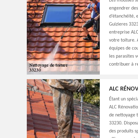
Les mousses su
engendrer des 
d’étanchéité, 
Guizieres 3323
entreprise AL
votre toiture.
équipes de co
les parasites 
contribuer à r
ALC RÉNOV
Étant un spéci
ALC Rénovation
de nettoyage t
33230. Disposa
des produits s