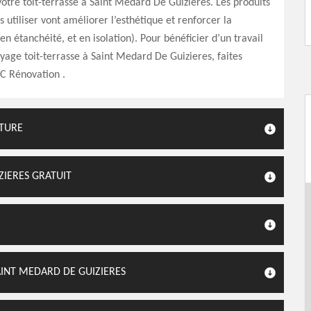
otre toit-terrasse à Saint Medard De Guizieres. Les produits
s utiliser vont améliorer l’esthétique et renforcer la
n étanchéité, et en isolation). Pour bénéficier d’un travail
oyage toit-terrasse à Saint Medard De Guizieres, faites
C Rénovation .
ITURE
ZIERES GRATUIT
INT MEDARD DE GUIZIERES