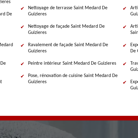
zieres
Nettoyage de terrasse Saint Medard De
Art
ard De
Guizieres
Gui
Nettoyage de façade Saint Medard De
Art
Guizieres
Sai
 Medard
Ravalement de façade Saint Medard De
Exp
Guizieres
De 
 De
Peintre intérieur Saint Medard De Guizieres
Tra
Gui
Pose, rénovation de cuisine Saint Medard De
t
Guizieres
Exp
Gui