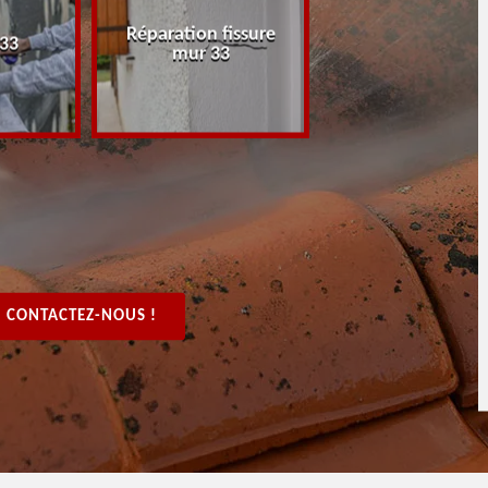
Réparation fissure
Peintre rénovat
 33
mur 33
boiserie, bois 3
CONTACTEZ-NOUS !