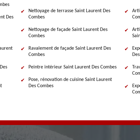
ombes
Nettoyage de terrasse Saint Laurent Des
Art
ent Des
Combes
Com
Nettoyage de façade Saint Laurent Des
Art
Combes
Sai
Laurent
Ravalement de façade Saint Laurent Des
Exp
Combes
Des
 Des
Peintre intérieur Saint Laurent Des Combes
Tra
Com
Pose, rénovation de cuisine Saint Laurent
t
Des Combes
Exp
Com