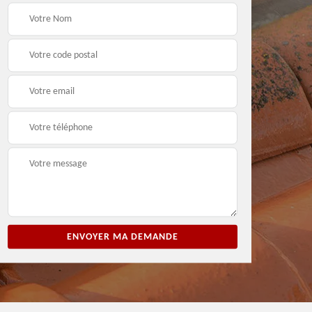
ion
Entreprise de peinture
Peintre et peinture de
3
33
façade 33