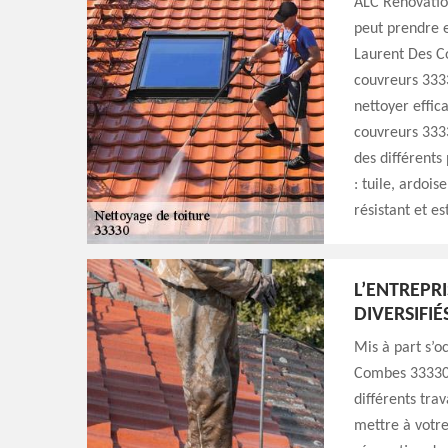
ALC Rénovation
peut prendre e
Laurent Des C
couvreurs 3333
nettoyer effic
couvreurs 3333
des différents
: tuile, ardois
résistant et e
L’ENTREPR
DIVERSIFIÉ
Mis à part s’o
Combes 33330 
différents tra
mettre à votre