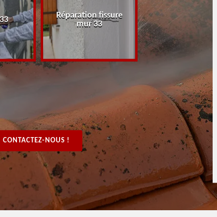
Réparation fissure
Peintre rénovat
 33
mur 33
boiserie, bois 3
CONTACTEZ-NOUS !