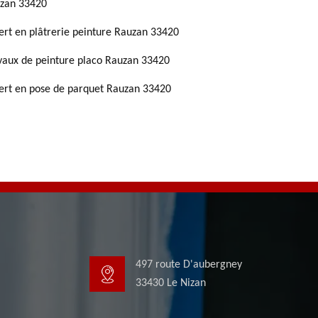
zan 33420
ert en plâtrerie peinture Rauzan 33420
vaux de peinture placo Rauzan 33420
ert en pose de parquet Rauzan 33420
497 route D'aubergney
33430 Le Nizan