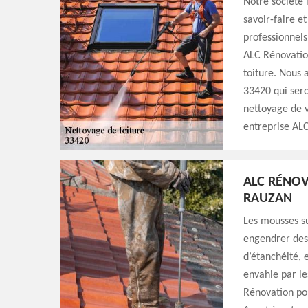
Notre société 
savoir-faire e
professionnels
ALC Rénovatio
toiture. Nous 
33420 qui sero
nettoyage de v
entreprise ALC
ALC RÉNO
RAUZAN
Les mousses su
engendrer des 
d’étanchéité, e
envahie par le
Rénovation pou