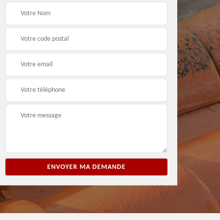
ion
Entreprise de peinture
Peintre et peinture de
3
33
façade 33