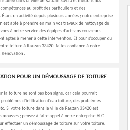
installée dans la ville de Rauzan 33420 et mettons nos
t compétences au profit des particuliers et des
. Étant en activité depuis plusieurs années ; notre entreprise
n est apte à prendre en main vos travaux de nettoyage de
avons à notre service des équipes d’artisans couvreurs
nt aptes à mener à cette intervention. Et pour s’occuper du
otre toiture à Rauzan 33420, faites confiance à notre
 Rénovation .
VATION POUR UN DÉMOUSSAGE DE TOITURE
r la toiture ne sont pas bon signe, car cela pourrait
problèmes d’infiltration d’eau toiture, des problèmes
tc. Si votre toiture dans la ville de Rauzan 33420 est
s mousses ; pensez à faire appel à notre entreprise ALC
r effectuer un démoussage de toiture sur votre toiture.