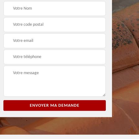
ion
Entreprise de peinture
Peintre et peinture de
3
33
façade 33