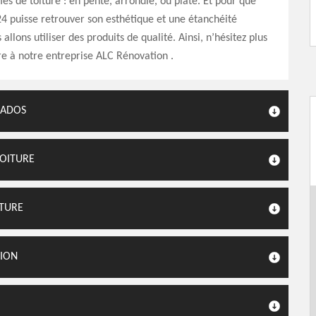
mes de toiture : en pente, arrondie, ou plate. Et pour que
24 puisse retrouver son esthétique et une étanchéité
allons utiliser des produits de qualité. Ainsi, n’hésitez plus
e à notre entreprise ALC Rénovation .
LADOS
TOITURE
ITURE
TION