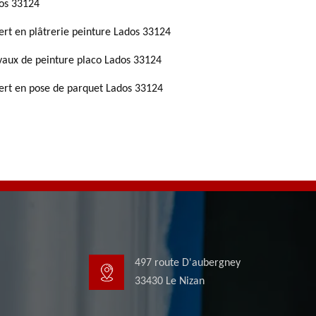
os 33124
ert en plâtrerie peinture Lados 33124
vaux de peinture placo Lados 33124
ert en pose de parquet Lados 33124
497 route D'aubergney
33430 Le Nizan