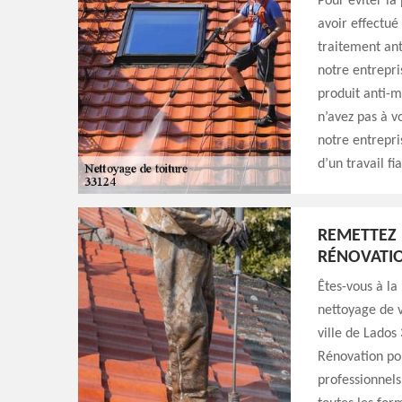
Pour éviter la 
avoir effectué
traitement ant
notre entrepri
produit anti-m
n’avez pas à v
notre entrepri
d’un travail f
REMETTEZ 
RÉNOVATI
Êtes-vous à la
nettoyage de v
ville de Lados
Rénovation pou
professionnels