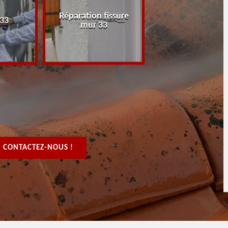
Réparation fissure
Peintre rénovat
 33
mur 33
boiserie, bois 3
CONTACTEZ-NOUS !