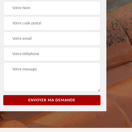
ion
Entreprise de peinture
Peintre et peinture de
3
33
façade 33