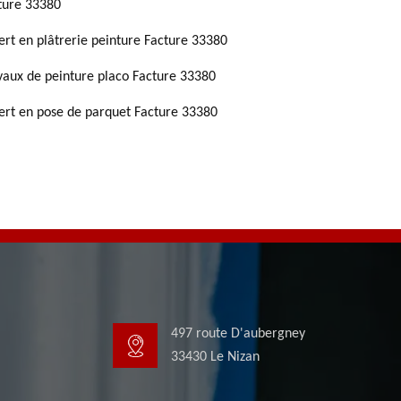
ture 33380
ert en plâtrerie peinture Facture 33380
vaux de peinture placo Facture 33380
ert en pose de parquet Facture 33380
497 route D'aubergney
33430 Le Nizan