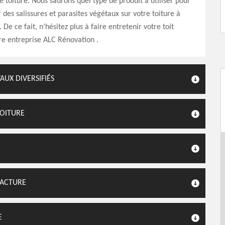
toiture. Nous saurons quel type de produit à utiliser pour
 des salissures et parasites végétaux sur votre toiture à
De ce fait, n’hésitez plus à faire entretenir votre toit
re entreprise ALC Rénovation .
AUX DIVERSIFIÉS
TOITURE
FACTURE
E