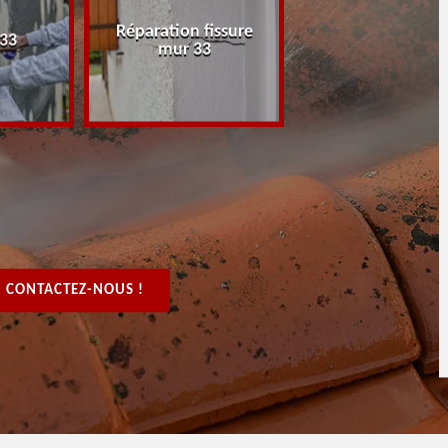
Réparation fissure
Peintre rénovat
 33
mur 33
boiserie, bois 3
CONTACTEZ-NOUS !