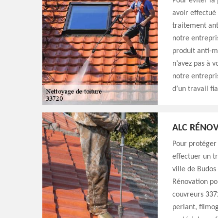
Pour éviter la 
avoir effectué
traitement ant
notre entrepri
produit anti-m
n’avez pas à v
notre entrepri
d’un travail f
ALC RÉNOV
Pour protéger 
effectuer un t
ville de Budos
Rénovation pou
couvreurs 3372
perlant, filmo