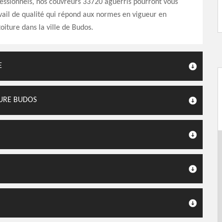
essionnels, nos couvreurs 33720 aguerris pourront vous
vail de qualité qui répond aux normes en vigueur en
oiture dans la ville de Budos.
E
URE BUDOS