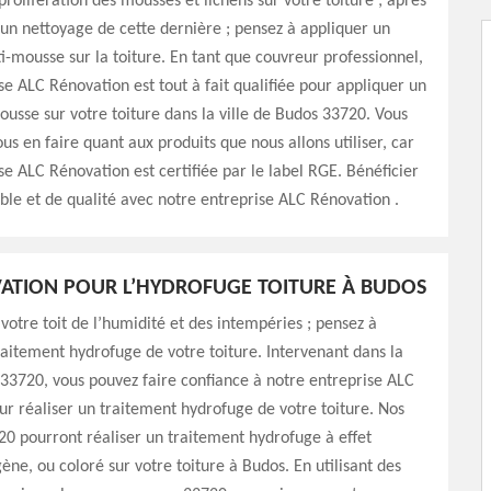
prolifération des mousses et lichens sur votre toiture ; après
 un nettoyage de cette dernière ; pensez à appliquer un
i-mousse sur la toiture. En tant que couvreur professionnel,
se ALC Rénovation est tout à fait qualifiée pour appliquer un
ousse sur votre toiture dans la ville de Budos 33720. Vous
ous en faire quant aux produits que nous allons utiliser, car
se ALC Rénovation est certifiée par le label RGE. Bénéficier
iable et de qualité avec notre entreprise ALC Rénovation .
ATION POUR L’HYDROFUGE TOITURE À BUDOS
votre toit de l’humidité et des intempéries ; pensez à
raitement hydrofuge de votre toiture. Intervenant dans la
 33720, vous pouvez faire confiance à notre entreprise ALC
r réaliser un traitement hydrofuge de votre toiture. Nos
0 pourront réaliser un traitement hydrofuge à effet
gène, ou coloré sur votre toiture à Budos. En utilisant des