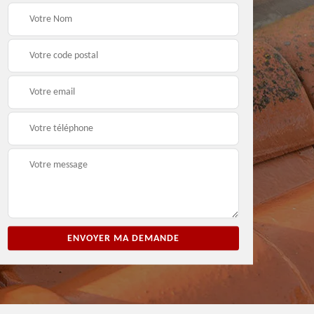
ion
Entreprise de peinture
Peintre et peinture de
3
33
façade 33