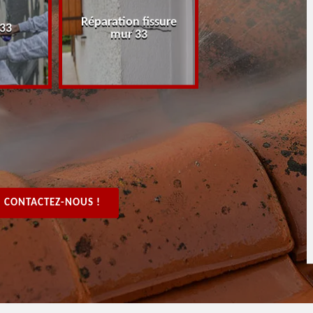
Réparation fissure
Peintre rénovat
 33
mur 33
boiserie, bois 3
CONTACTEZ-NOUS !