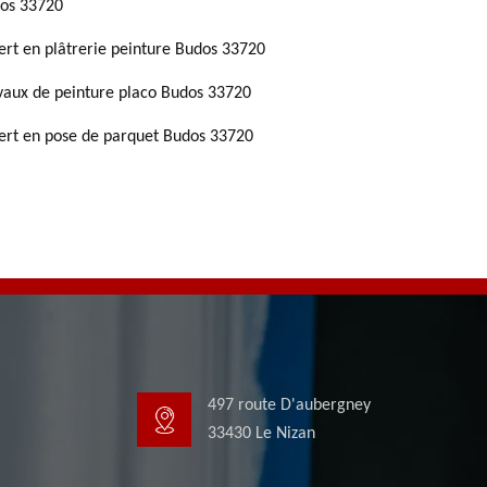
os 33720
ert en plâtrerie peinture Budos 33720
vaux de peinture placo Budos 33720
ert en pose de parquet Budos 33720
497 route D'aubergney
33430 Le Nizan