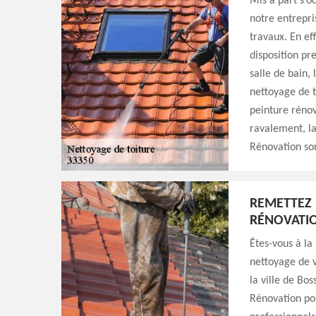
Mis à part s’o
notre entrepri
travaux. En ef
disposition pr
salle de bain,
nettoyage de t
peinture rénov
ravalement, la
Rénovation so
REMETTEZ 
RÉNOVATI
Êtes-vous à la
nettoyage de v
la ville de Bo
Rénovation pou