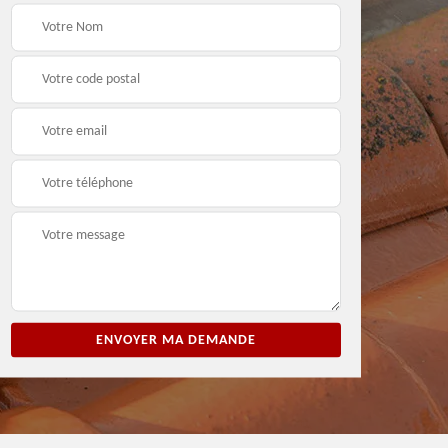
ion
Entreprise de peinture
Peintre et peinture de
3
33
façade 33