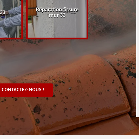
Réparation fissure
Peintre rénovat
 33
mur 33
boiserie, bois 3
CONTACTEZ-NOUS !