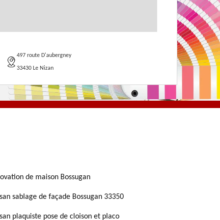
497 route D'aubergney
33430 Le Nizan
ovation de maison Bossugan
isan sablage de façade Bossugan 33350
isan plaquiste pose de cloison et placo