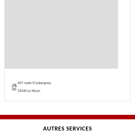
497 route D'aubergney
33430 Le Nizan
AUTRES SERVICES