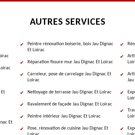
AUTRES SERVICES
Peintre rénovation boiserie, bois Jau Dignac
Rén
Et Loirac
oirac
Art
Réparation fissure mur Jau Dignac Et Loirac
Loi
Loirac
Carreleur, pose de carrelage Jau Dignac Et
Art
Loirac
Jau
 Et
Nettoyage de terrasse Jau Dignac Et Loirac
Exp
Loi
Ravalement de façade Jau Dignac Et Loirac
Tra
Peintre intérieur Jau Dignac Et Loirac
Loi
gnac Et
Pose, rénovation de cuisine Jau Dignac Et
Exp
Loirac
Loi