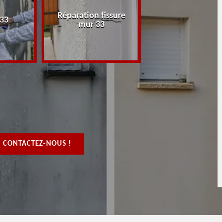
Réparation fissure
Peintre rénovat
 33
mur 33
boiserie, bois 3
CONTACTEZ-NOUS !