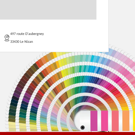
497 route D'aubergney
33430 Le Nizan