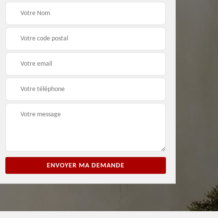
ion
Entreprise de peinture
Peintre et peinture de
3
33
façade 33