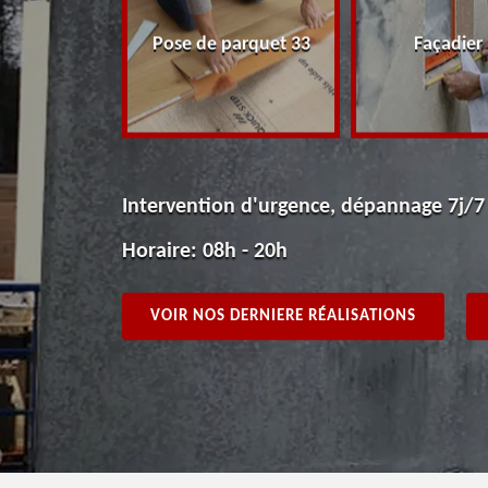
peintre 33
Pose de parquet 33
Façadier
Intervention d'urgence, dépannage 7j/7
Horaire: 08h - 20h
VOIR NOS DERNIERE RÉALISATIONS