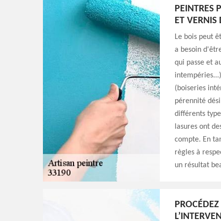
PEINTRES 
ET VERNIS 
Le bois peut êt
a besoin d'êtr
qui passe et a
intempéries...)
(boiseries inté
pérennité dési
différents type
lasures ont de
compte. En tan
règles à respe
un résultat be
PROCÉDEZ 
L’INTERVE