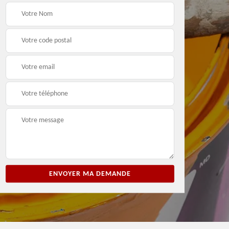
ion
Entreprise de peinture
Peintre et peinture de
3
33
façade 33