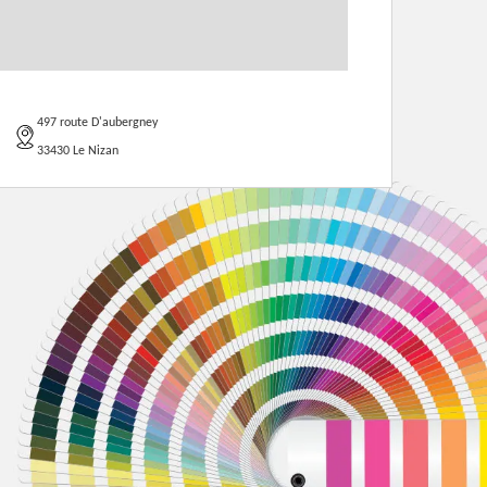
497 route D'aubergney
33430 Le Nizan