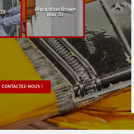
Réparation fissure
Peintre rénovat
 33
mur 33
boiserie, bois 3
CONTACTEZ-NOUS !