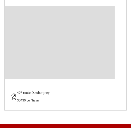
497 route D'aubergney
33430 Le Nizan