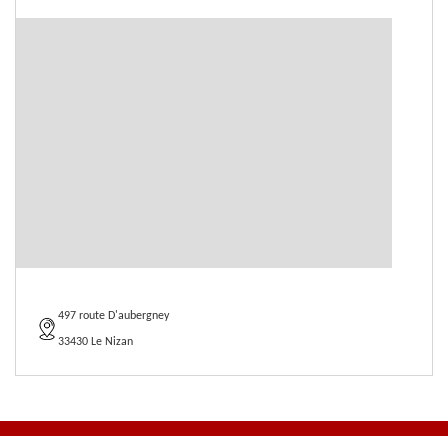
497 route D'aubergney
33430 Le Nizan